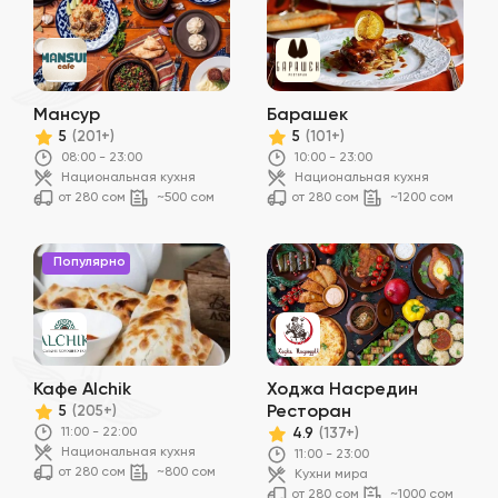
Мансур
Барашек
5
5
(201+)
(101+)
08:00 - 23:00
10:00 - 23:00
Национальная кухня
Национальная кухня
от 280 сом
~500 сом
от 280 сом
~1200 сом
Популярно
Кафе Alchik
Ходжа Насредин
Ресторан
5
(205+)
11:00 - 22:00
4.9
(137+)
Национальная кухня
11:00 - 23:00
от 280 сом
~800 сом
Кухни мира
от 280 сом
~1000 сом