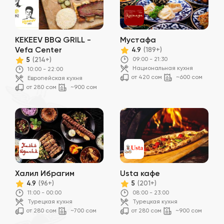
KEKEEV BBQ GRILL -
Мустафа
Vefa Center
4.9
(189+)
09:00 - 21:30
5
(214+)
Национальная кухня
10:00 - 22:00
от 420 сом
~600 сом
Европейская кухня
от 280 сом
~900 сом
Халил Ибрагим
Usta кафе
4.9
5
(96+)
(201+)
11:00 - 00:00
08:00 - 23:00
Турецкая кухня
Турецкая кухня
от 280 сом
~700 сом
от 280 сом
~900 сом