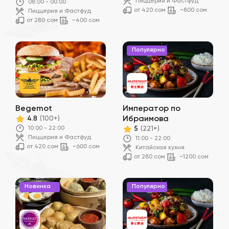
Пиццерия и Фастфуд
08:00 - 00:00
от 420 сом
~800 сом
Пиццерия и Фастфуд
от 280 сом
~400 сом
Популярно
Begemot
Император по
Ибраимова
4.8
(100+)
10:00 - 22:00
5
(221+)
Пиццерия и Фастфуд
11:00 - 22:00
от 420 сом
~600 сом
Китайская кухня
от 280 сом
~1200 сом
Новинка
Популярно