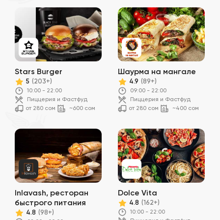
Stars Burger
Шаурма на мангале
5
4.9
(203+)
(89+)
10:00 - 22:00
09:00 - 22:00
Пиццерия и Фастфуд
Пиццерия и Фастфуд
от 280 сом
~600 сом
от 280 сом
~400 сом
Inlavash, ресторан
Dolce Vita
быстрого питания
4.8
(162+)
10:00 - 22:00
4.8
(98+)