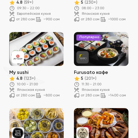
4.8
5
(59+)
(230+)
09:30 - 22:00
08:00 - 23:00
Европейская кухня
Японская кухня
от 280 сом
~900 сом
от 280 сом
~1000 сом
Популярно
My sushi
Furusato кафе
4.8
5
(123+)
(201+)
10:00 - 21:00
11:30 - 21:00
Японская кухня
Японская кухня
от 280 сом
~800 сом
от 280 сом
~1400 сом