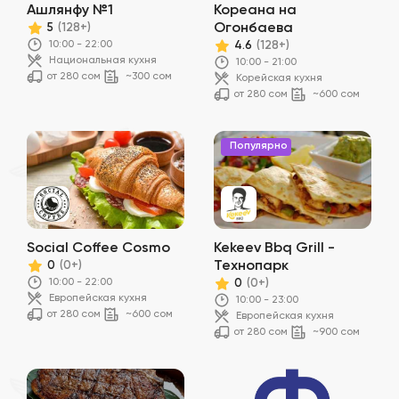
Ашлянфу №1
Кореана на
Огонбаева
5
(128+)
10:00 - 22:00
4.6
(128+)
Национальная кухня
10:00 - 21:00
от 280 сом
~300 сом
Корейская кухня
от 280 сом
~600 сом
Популярно
Social Coffee Cosmo
Kekeev Bbq Grill -
Технопарк
0
(0+)
10:00 - 22:00
0
(0+)
Европейская кухня
10:00 - 23:00
от 280 сом
~600 сом
Европейская кухня
от 280 сом
~900 сом