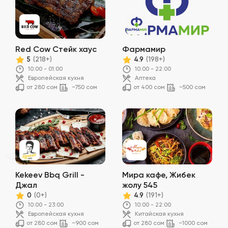
Red Cow Стейк хаус
Фармамир
5
4.9
(218+)
(198+)
10:00 - 01:00
10:00 - 22:00
Европейская кухня
Аптека
от 280 сом
~750 сом
от 400 сом
~500 сом
Kekeev Bbq Grill -
Мира кафе, Жибек
Джал
жолу 545
0
4.9
(0+)
(191+)
10:00 - 23:00
10:00 - 22:00
Европейская кухня
Китайская кухня
от 280 сом
~900 сом
от 280 сом
~1000 сом