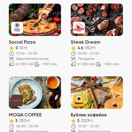
Social Pizza
Steak Dream
0
4.6
(0+)
(152+)
10:00 - 22:00
10:00 - 22:00
Европейская кухня
Продукты
от 280 сом
~500 сом
от 280 сом
~800 сом
MOQA COFFEE
Бублик кофейня
5
5
(153+)
(223+)
08:00 - 00:00
10:00 - 22:00
Европейская кухня
Европейская кухня