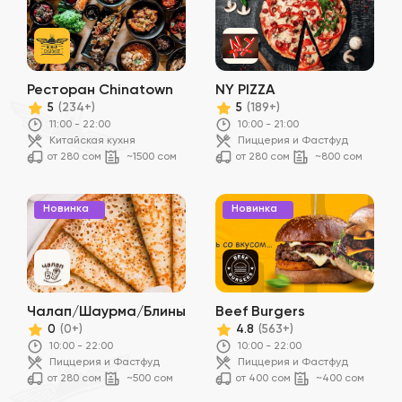
Ресторан Chinatown
NY PIZZA
5
5
(234+)
(189+)
11:00 - 22:00
10:00 - 21:00
Китайская кухня
Пиццерия и Фастфуд
от 280 сом
~1500 сом
от 280 сом
~800 сом
Новинка
Новинка
Чалап/Шаурма/Блины
Beef Burgers
0
4.8
(0+)
(563+)
10:00 - 22:00
10:00 - 22:00
Пиццерия и Фастфуд
Пиццерия и Фастфуд
от 280 сом
~500 сом
от 400 сом
~400 сом