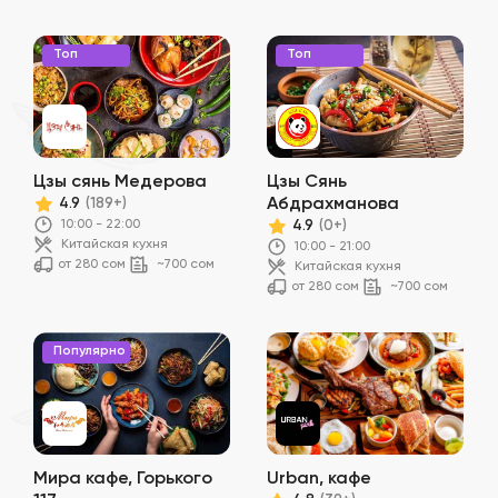
Топ
Топ
Цзы сянь Медерова
Цзы Сянь
Абдрахманова
4.9
(189+)
10:00 - 22:00
4.9
(0+)
Китайская кухня
10:00 - 21:00
от 280 сом
~700 сом
Китайская кухня
от 280 сом
~700 сом
Популярно
Мира кафе, Горького
Urban, кафе