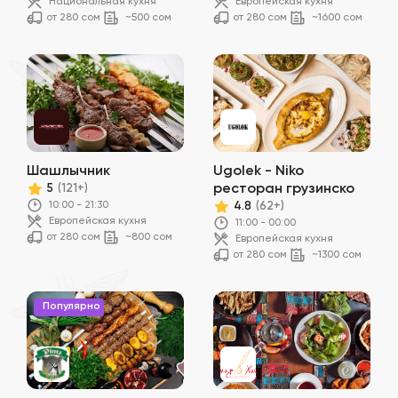
Национальная кухня
Европейская кухня
от 280 сом
~500 сом
от 280 сом
~1600 сом
Шашлычник
Ugolek - Niko
ресторан грузинско
5
(121+)
10:00 - 21:30
4.8
(62+)
Европейская кухня
11:00 - 00:00
от 280 сом
~800 сом
Европейская кухня
от 280 сом
~1300 сом
Популярно