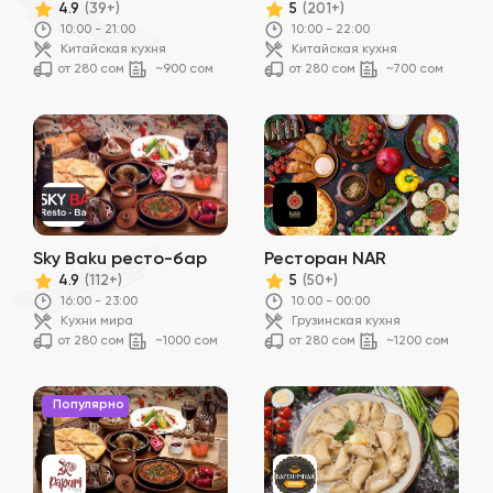
4.9
5
(39+)
(201+)
10:00 - 21:00
10:00 - 22:00
Китайская кухня
Китайская кухня
от 280 сом
~900 сом
от 280 сом
~700 сом
Sky Baku ресто-бар
Ресторан NAR
4.9
5
(112+)
(50+)
16:00 - 23:00
10:00 - 00:00
Кухни мира
Грузинская кухня
от 280 сом
~1000 сом
от 280 сом
~1200 сом
Популярно