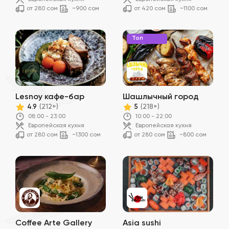
от 280 сом
~900 сом
от 420 сом
~1100 сом
Топ
Lesnoy кафе-бар
Шашлычный город
4.9
5
(212+)
(218+)
08:00 - 23:00
10:00 - 22:00
Европейская кухня
Европейская кухня
от 280 сом
~1300 сом
от 280 сом
~800 сом
Coffee Arte Gallery
Asia sushi