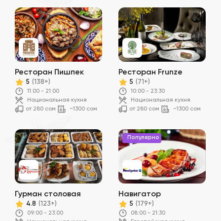
Ресторан Пишпек
Ресторан Frunze
5
5
(138+)
(71+)
11:00 - 21:00
10:00 - 23:30
Национальная кухня
Национальная кухня
от 280 сом
~1300 сом
от 280 сом
~1300 сом
Популярно
Гурман столовая
Навигатор
4.8
5
(123+)
(179+)
09:00 - 23:00
08:00 - 21:30