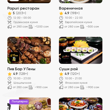
Papuri ресторан
Вареничная
5
4.9
(203+)
(198+)
12:00 - 00:00
10:00 - 22:00
Грузинская кухня
Европейская кухня
от 280 сом
~1200 сом
от 280 сом
~500 сом
Пив Бар У Гены
Суши рай
4.9
4.9
(128+)
(120+)
10:00 - 23:00
10:00 - 21:00
Шашлычная
Японская кухня
от 280 сом
~900 сом
от 280 сом
~900 сом
Популярно