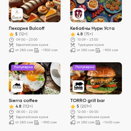
Пекарня Bulcoff
Кебабчы Нури Уста
5
4.8
(12+)
(75+)
09:00 - 23:00
10:09 - 23:00
Европейская кухня
Турецкая кухня
от 280 сом
~1300 сом
от 280 сом
~900 сом
Популярно
Популярно
Sierra coffee
TORRO grill bar
4.8
5
(112+)
(201+)
08:00 - 22:00
12:00 - 00:00
Европейская кухня
Европейская кухня
от 280 сом
~900 сом
от 280 сом
~1400 сом