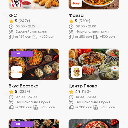
KFC
Фаиза
5
5
(247+)
(320+)
08:00 - 21:15
09:00 - 21:00
Европейская кухня
Национальная кухня
от 129 сом
~600 сом
от 250 сом
~500 сом
Топ
Вкус Востока
Центр Плова
5
4.9
(223+)
(150+)
09:00 - 23:00
10:00 - 23:00
Национальная кухня
Национальная кухня
от 280 сом
~600 сом
от 280 сом
~600 сом
Топ