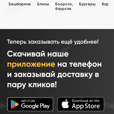
Бешбармак
Блины
Боорсок,
Бургеры
Варен
баурсак