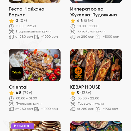
Ресто-Чайхана
Император по
Бархат
Жукеева-Пудовкина
0
4.6
(0+)
(56+)
11:00 - 22:30
10:00 - 22:00
Национальная кухня
Китайская кухня
от 280 сом
~1000 сом
от 280 сом
~1000 сом
Oriental
KEBAP HOUSE
4.8
5
(79+)
(136+)
08:00 - 01:00
08:00 - 22:00
Турецкая кухня
Турецкая кухня
от 280 сом
~1000 сом
от 280 сом
~900 сом
Новинка