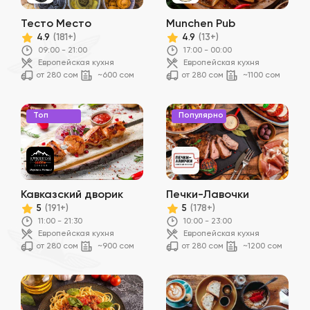
Тесто Место
Munchen Pub
4.9
4.9
(181+)
(13+)
09:00 - 21:00
17:00 - 00:00
Европейская кухня
Европейская кухня
от 280 сом
~600 сом
от 280 сом
~1100 сом
Топ
Популярно
Кавказский дворик
Печки-Лавочки
5
5
(191+)
(178+)
11:00 - 21:30
10:00 - 23:00
Европейская кухня
Европейская кухня
от 280 сом
~900 сом
от 280 сом
~1200 сом