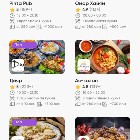
Pinta Pub
Омар Хайям
5
4.9
(189+)
(113+)
12:00 - 21:30
08:00 - 00:00
Европейская кухня
Европейская кухня
от 280 сом
~1000 сом
от 280 сом
~800 сом
Топ
Дияр
Ас-казан
5
4.8
(223+)
(139+)
10:00 - 21:30
10:00 - 22:00
Национальная кухня
Национальная кухня
от 400 сом
~700 сом
от 280 сом
~700 сом
Топ