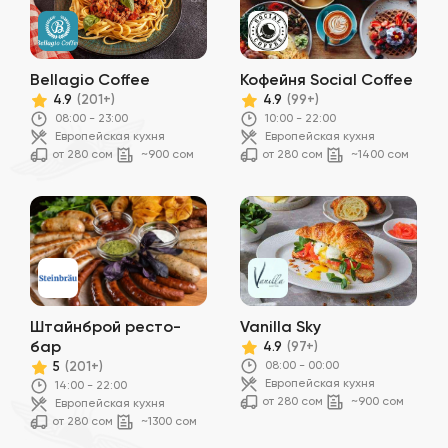
Bellagio Coffee
Кофейня Social Coffee
4.9
4.9
(201+)
(99+)
08:00 - 23:00
10:00 - 22:00
Европейская кухня
Европейская кухня
от 280 сом
~900 сом
от 280 сом
~1400 сом
Штайнброй ресто-
Vanilla Sky
бар
4.9
(97+)
08:00 - 00:00
5
(201+)
Европейская кухня
14:00 - 22:00
от 280 сом
~900 сом
Европейская кухня
от 280 сом
~1300 сом