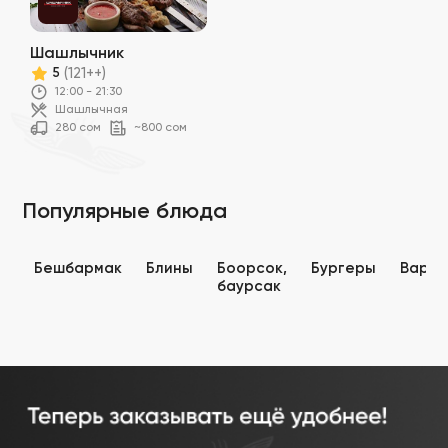
Шашлычник
(121++)
5
12:00 - 21:30
Шашлычная
280 сом
~800 сом
Популярные блюда
Бешбармак
Блины
Боорсок,
Бургеры
Варен
баурсак