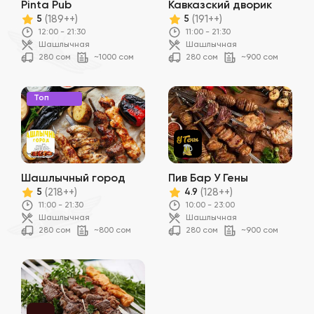
Pinta Pub
Кавказский дворик
(189++)
(191++)
5
5
12:00 - 21:30
11:00 - 21:30
Шашлычная
Шашлычная
280 сом
~1000 сом
280 сом
~900 сом
Топ
Шашлычный город
Пив Бар У Гены
(218++)
(128++)
5
4.9
11:00 - 21:30
10:00 - 23:00
Шашлычная
Шашлычная
280 сом
~800 сом
280 сом
~900 сом